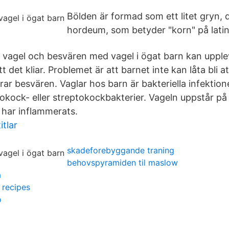
Bölden är formad som ett litet gryn,
hordeum, som betyder "korn" på latin
 vagel och besvären med vagel i ögat barn kan upplev
 det kliar. Problemet är att barnet inte kan låta bli att
rrar besvären. Vaglar hos barn är bakteriella infektion
lokock- eller streptokockbakterier. Vageln uppstår på
 har inflammerats.
itlar
skadeforebyggande traning
behovspyramiden til maslow
a
 recipes
o