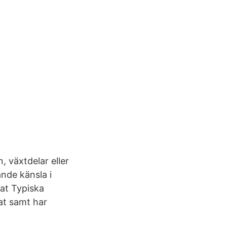
 växtdelar eller
nde känsla i
gat Typiska
at samt har