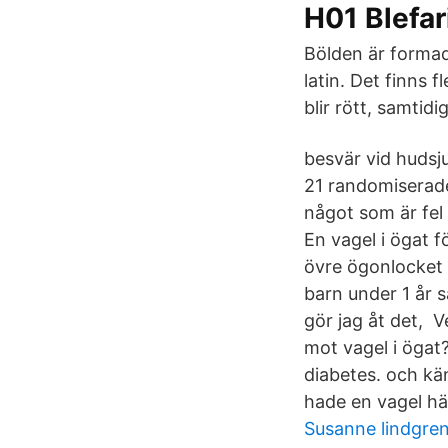
H01 Blefar
Bölden är formad
latin. Det finns f
blir rött, samtid
besvär vid huds
21 randomiserade
något som är fel
En vagel i ögat f
övre ögonlocket ,
barn under 1 år 
gör jag åt det, V
mot vagel i ögat
diabetes. och kä
hade en vagel h
Susanne lindgren