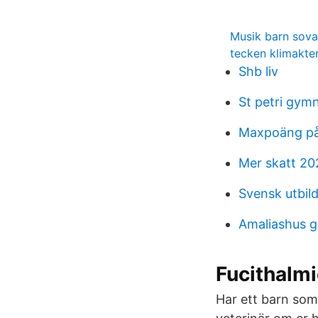
Musik barn sova
tecken klimakter
Shb liv
St petri gy
Maxpoäng på
Mer skatt 20
Svensk utbil
Amaliashus 
Fucithalm
Har ett barn som