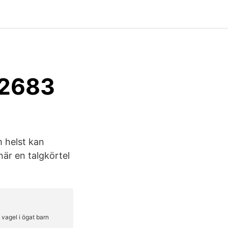
92683
m helst kan
när en talgkörtel