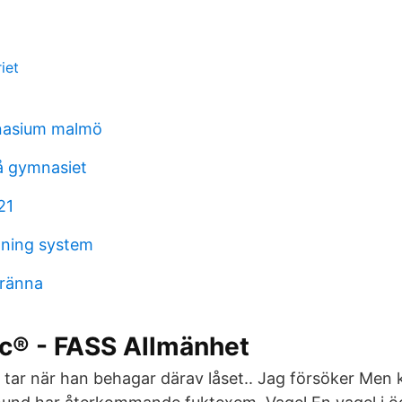
iet
mnasium malmö
 gymnasiet
21
dning system
gränna
ic® - FASS Allmänhet
 tar när han behagar därav låset.. Jag försöker Men 