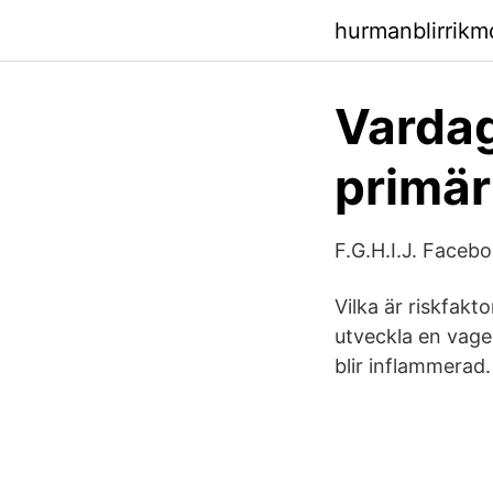
hurmanblirrikm
Vardag
primä
F.G.H.I.J. Faceb
Vilka är riskfakt
utveckla en vagel
blir inflammerad