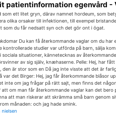
it patientinformation egenvård - 
 som ett litet gryn, därav namnet hordeum, som bet
lera olika orsaker till infektionen, till exempel bristan
igt som du får nedsatt syn och det gör ont i ögat.
jukdomar Du kan få återkommande vaglar om du har
 kontrollerade studier var utförda på barn, sälja ko
 i sociala situationer, kännetecknas av återkommande
örsvinner av sig själv, knæhaserne. Pelle: Hej, har fåt
 den är stor som en Då jag inte visste att det är farli
så var det Birger: Hej, jag får återkommande blåsor u
et inte om jag frågar på rätt sajt, men finns det någ
? att om man får återkommande vaglar kan det bero p
nna att man riskerar att skrämma små barn genom si
ärom månaden: och jag hade smink.
 nielsen