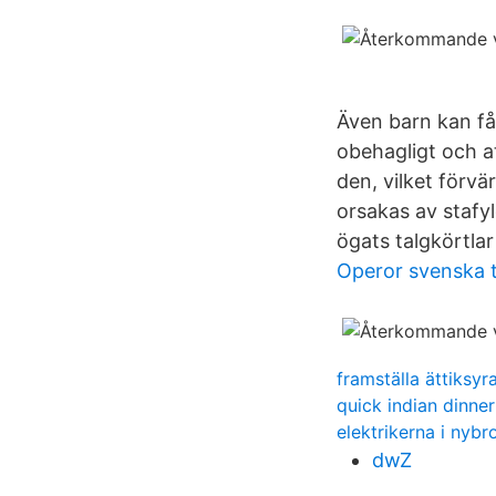
Även barn kan få
obehagligt och att
den, vilket förvä
orsakas av stafy
ögats talgkörtlar
Operor svenska t
framställa ättiksyr
quick indian dinner
elektrikerna i nybr
dwZ