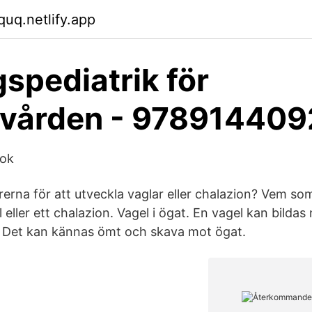
quq.netlify.app
spediatrik för
rvården - 97891440
ook
orerna för att utveckla vaglar eller chalazion? Vem so
 eller ett chalazion. Vagel i ögat. En vagel kan bildas 
. Det kan kännas ömt och skava mot ögat.