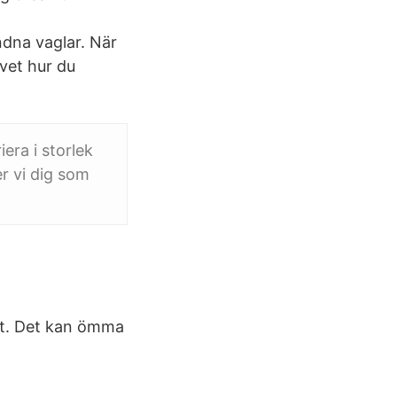
dna vaglar. När
vet hur du
era i storlek
r vi dig som
et. Det kan ömma