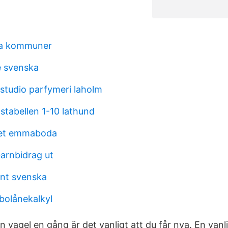
ka kommuner
e svenska
tudio parfymeri laholm
nstabellen 1-10 lathund
ket emmaboda
barnbidrag ut
ent svenska
bolånekalkyl
 vagel en gång är det vanligt att du får nya. En vanlig