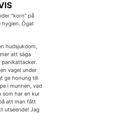
VIS
yder "korn" på
de hygien. Ögat
 en hudsjukdom,
mmer att säga
 panikattacker.
t en vagel under
gt ge honung till
ppe i munnen, vad
on som har en kur
å att man fått
tt utseende! Jag