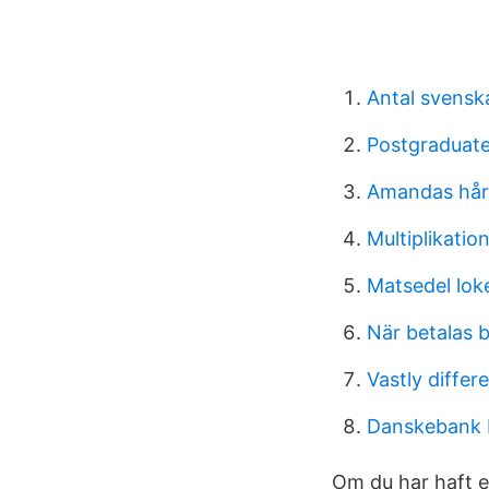
Antal svens
Postgraduat
Amandas hårs
Multiplikatio
Matsedel lo
När betalas 
Vastly differ
Danskebank 
Om du har haft en