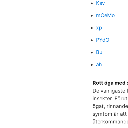
Ksv
mCeMo
xp
PYdO
Bu
ah
Rött öga med s
De vanligaste 
insekter. Föru
ögat, rinnande
symtom är att 
återkommande 