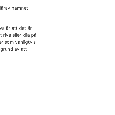
 därav namnet
.
a är att det är
 riva eller klia på
er som vanligtvis
 grund av att