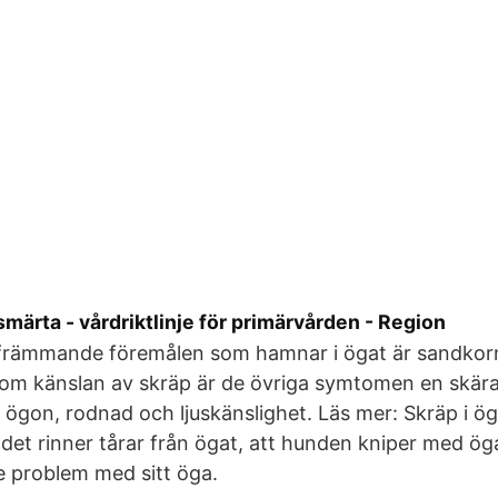
märta - vårdriktlinje för primärvården - Region
främmande föremålen som hamnar i ögat är sandkorn,
tom känslan av skräp är de övriga symtomen en skära
 ögon, rodnad och ljuskänslighet. Läs mer: Skräp i ö
det rinner tårar från ögat, att hunden kniper med ög
problem med sitt öga.